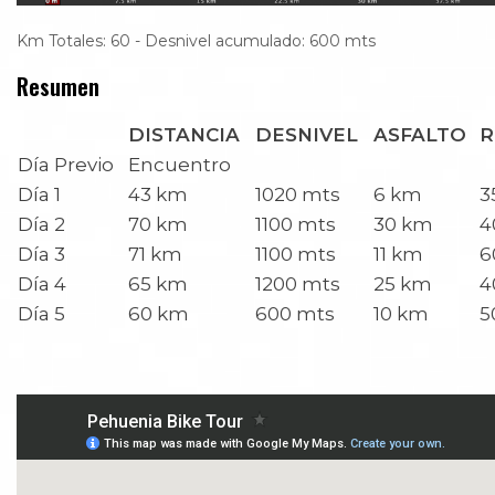
Km Totales: 60 - Desnivel acumulado: 600 mts
Resumen
DISTANCIA
DESNIVEL
ASFALTO
R
Día Previo
Encuentro
Día 1
43 km
1020 mts
6 km
3
Día 2
70 km
1100 mts
30 km
4
Día 3
71 km
1100 mts
11 km
6
Día 4
65 km
1200 mts
25 km
4
Día 5
60 km
600 mts
10 km
5