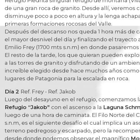
Refugio Piedrita singular refugio de montaña (Viv
de una gran roca de granito. Desde allí, veremos
disminuye poco a poco en altura y la lenga achapa
primeras formaciones rocosas del Valle.
Después del descanso nos queda 1 hora más de 
el mayor desnivel del día y finalizando el trayecto
Emilio Frey (1700 mts s.n.m) en donde pasaremos 
El resto de la tarde, los que quieran pueden expl
a las torres de granito y disfrutando de un ambi
increíble elegido desde hace muchos años como 
lugares de Patagonia para la escalada en roca.
Día 2
Ref. Frey - Ref. Jakob
Luego del desayuno en el refugio, comenzamos la 
Refugio “Jakob”
con el ascenso a la
Laguna Schm
luego de una hora de caminata. El Filo Norte del C
s.n.m, es el siguiente desafío el cual implica un 
terreno pedregoso y escarpado, pero la recompens
desde donde podemos observar el magnífico
Mo