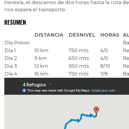
travesía, el descenso de dos horas hasta la ruta d
nos espera el transporte.
RESUMEN
DISTANCIA
DESNIVEL
HORAS
A
Día Previo
Ba
Día 1
10 km
750 mts
4/5
Re
Día 2
9 km
650 mts
4/5
Re
Día 3
12 km
950 mts
8/10
Re
Día 4
16 km
750 mts
7/8
Ba