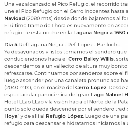
Una vez alcanzado el Pico Refugio, el recorrido tr
une el Pico Refugio con el Cerro Inocentes hasta al
Navidad
(2080 mts) desde donde bajaremos al fon
El último tramo de 1 hora es nuevamente en asce
refugio de esta noche en la
Laguna Negra a 1650 
Día 4
Ref.Laguna Negra - Ref. Lopez - Bariloche
Ya desayunados y listos tomamos el sendero que 
conduciendonos hacia el
Cerro Bailey Willis
, sort
descendemos a un vallecito de altura muy bonito, 
refrescarse. Continuamos por senderos sobre el f
luego ascender por una canaleta pronunciada ha
(2040 mts), en el macizo del
Cerro López
. Desde 
espectacular panorámica del gran
Lago Nahuel H
Hotel LLao LLao y la visión hacia el Norte de la Pa
punto solo queda descender por el sendero tradic
Hoya
” y de allí al
Refugio López
. Luego de una pa
refugio para descansar e hidratarnos iniciamos la 