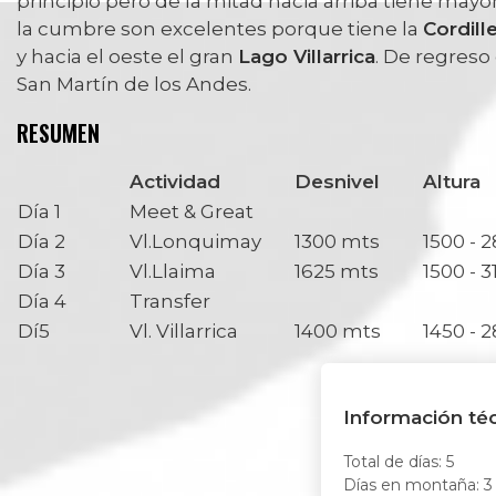
principio pero de la mitad hacia arriba tiene mayor
la cumbre son excelentes porque tiene la
Cordill
y hacia el oeste el gran
Lago Villarrica
. De regreso
San Martín de los Andes.
RESUMEN
Actividad
Desnivel
Altura
Día 1
Meet & Great
Día 2
Vl.Lonquimay
1300 mts
1500 - 
Día 3
Vl.Llaima
1625 mts
1500 - 3
Día 4
Transfer
Dí5
Vl. Villarrica
1400 mts
1450 - 
Información té
Total de días: 5
Días en montaña: 3