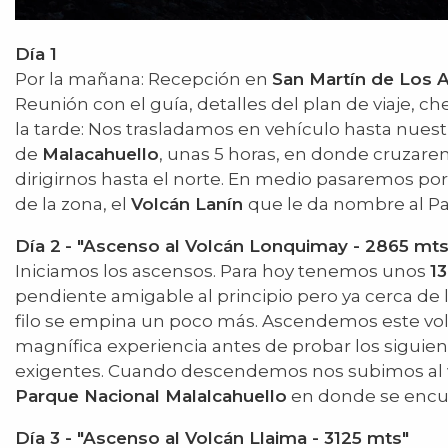
Día 1
Por la mañana: Recepción en
San Martín de Los 
Reunión con el guía, detalles del plan de viaje, 
la tarde: Nos trasladamos en vehículo hasta nuest
de
Malacahuello
, unas 5 horas, en donde cruzar
dirigirnos hasta el norte. En medio pasaremos por
de la zona, el
Volcán Lanín
que le da nombre al Pa
Día 2
- "Ascenso al Volcán Lonquimay - 2865 mts
Iniciamos los ascensos. Para hoy tenemos unos
1
pendiente amigable al principio pero ya cerca d
filo se empina un poco más. Ascendemos este vo
magnífica experiencia antes de probar los sigui
exigentes. Cuando descendemos nos subimos al ve
Parque Nacional Malalcahuello
en donde se encue
Día 3 - "Ascenso al Volcán Llaima - 3125 mts"