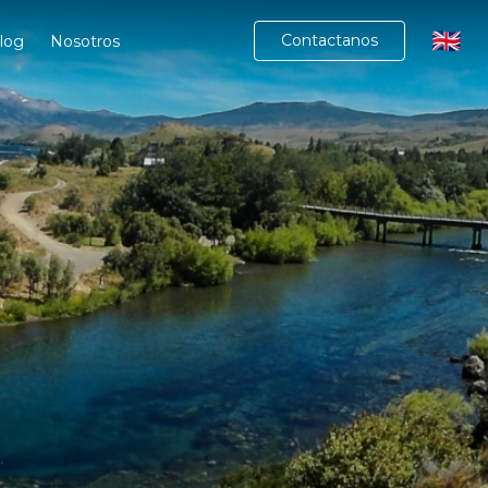
🇬🇧
Contactanos
log
Nosotros