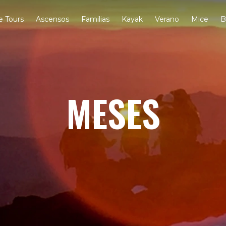
e Tours
Ascensos
Familias
Kayak
Verano
Mice
B
MESES