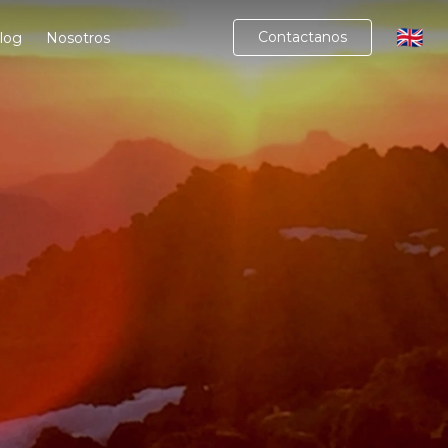
🇬🇧
Contactanos
log
Nosotros