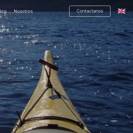
🇬🇧
Contactanos
log
Nosotros