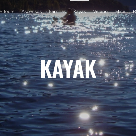
e Tours
Ascensos
Familias
Kayak
Verano
Mice
B
KAYAK