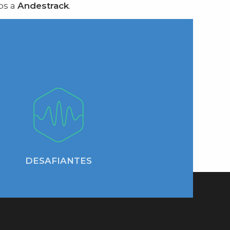
os a
Andestrack
.
DESAFIANTES