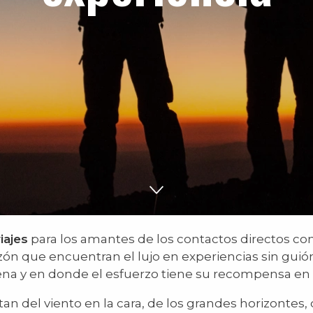
iajes
para los amantes de los contactos directos con 
zón que encuentran el lujo en experiencias sin gui
 pena y en donde el esfuerzo tiene su recompensa e
n del viento en la cara, de los grandes horizontes,