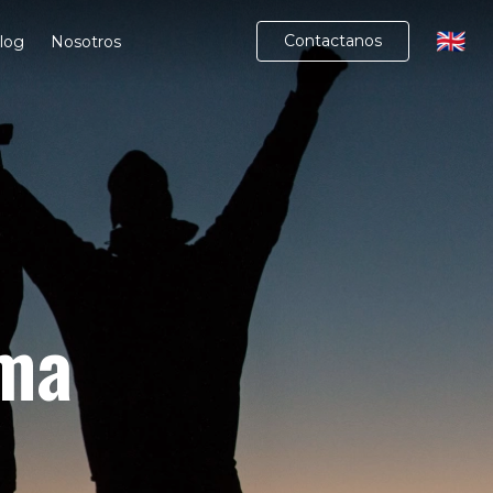
🇬🇧
Contactanos
log
Nosotros
ima