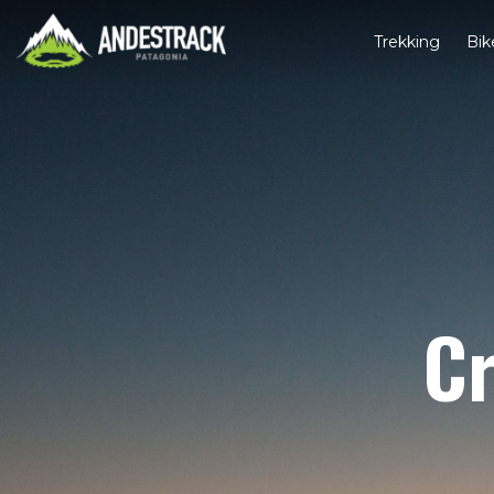
Trekking
Bik
Cr