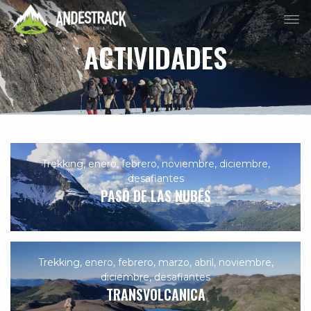
ACTIVIDADES
Trekking
,
enero
,
febrero
,
noviembre
,
diciembre
,
desafiantes
PASO DE LAS NUBES
Trekking
,
enero
,
febrero
,
marzo
,
abril
,
noviembre
,
diciembre
,
desafiantes
TRANSVOLCANICA