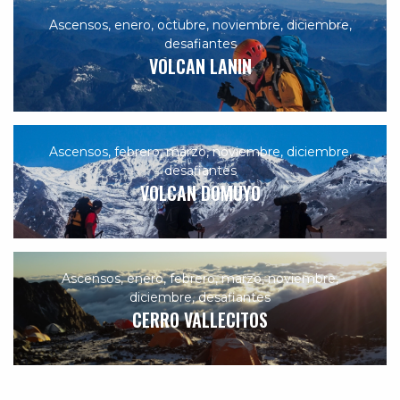
Ascensos
,
enero
,
octubre
,
noviembre
,
diciembre
,
desafiantes
VOLCAN LANIN
Ascensos
,
febrero
,
marzo
,
noviembre
,
diciembre
,
desafiantes
VOLCAN DOMUYO
Ascensos
,
enero
,
febrero
,
marzo
,
noviembre
,
diciembre
,
desafiantes
CERRO VALLECITOS