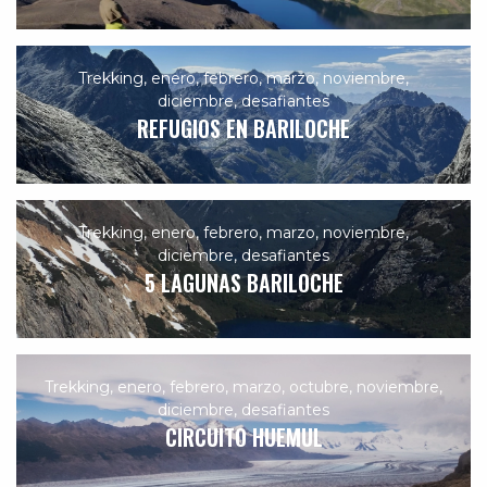
Trekking
,
enero
,
febrero
,
marzo
,
noviembre
,
diciembre
,
desafiantes
REFUGIOS EN BARILOCHE
Trekking
,
enero
,
febrero
,
marzo
,
noviembre
,
diciembre
,
desafiantes
5 LAGUNAS BARILOCHE
Trekking
,
enero
,
febrero
,
marzo
,
octubre
,
noviembre
,
diciembre
,
desafiantes
CIRCUITO HUEMUL