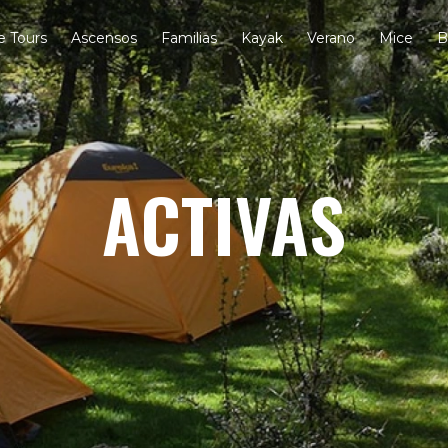
e Tours
Ascensos
Familias
Kayak
Verano
Mice
B
ACTIVAS