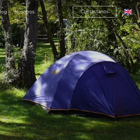
🇬🇧
Contactanos
log
Nosotros