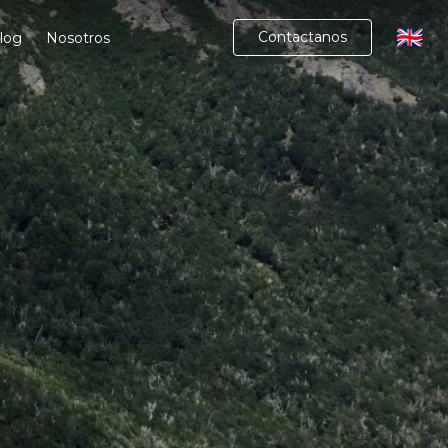
🇬🇧
Contactanos
log
Nosotros