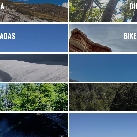
RA
BI
RADAS
BIKE