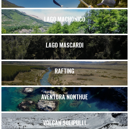
LAGO MACHONICO
LAGO MASCARDI
RAFTING
AVENTURA NONTHUE
VOLCAN SOLIPULLI