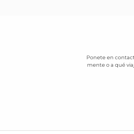
Ponete en contacto
mente o a qué via