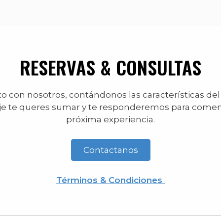
RESERVAS & CONSULTAS
 con nosotros, contándonos las características del
je te queres sumar y te responderemos para comen
próxima experiencia.
Contactanos
Términos & Condiciones