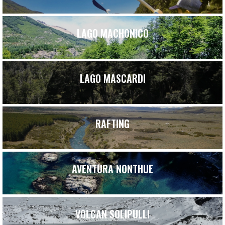
LAGO MACHONICO
LAGO MASCARDI
RAFTING
AVENTURA NONTHUE
VOLCAN SOLIPULLI