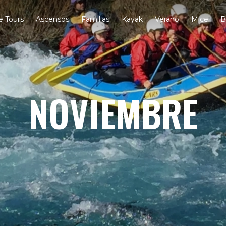
e Tours
Ascensos
Familias
Kayak
Verano
Mice
B
NOVIEMBRE