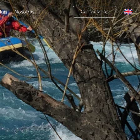
🇬🇧
Contactanos
log
Nosotros